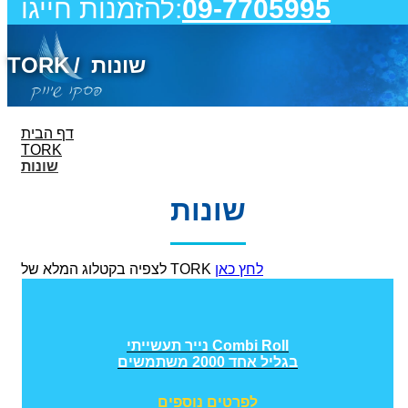
09-7705995
להזמנות חייגו:
שונות
TORK
דף הבית
TORK
שונות
שונות
לחץ כאן
לצפיה בקטלוג המלא של TORK
נייר תעשייתי Combi Roll
בגליל אחד 2000 משתמשים
לפרטים נוספים