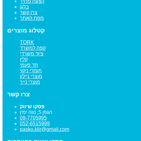
הצעת מחיר
בלוג
צרו קשר
מפת האתר
קטלוג מוצרים
TORK
קפה למשרד
ציוד משרדי
קלין
חד פעמי
חומרי ניקוי
מוצרי ניילון
מוצרי נייר
צרו קשר
פסקו שיווק
הגפן 5, נווה ימין
09-7705995
052-6515999
pasko.klir@gmail.com