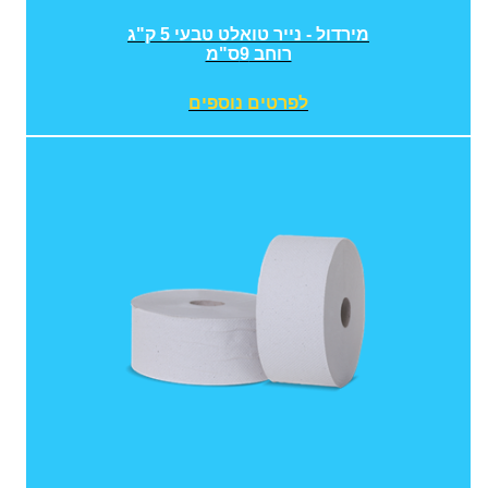
מירדול - נייר טואלט טבעי 5 ק"ג
רוחב 9ס"מ
לפרטים נוספים