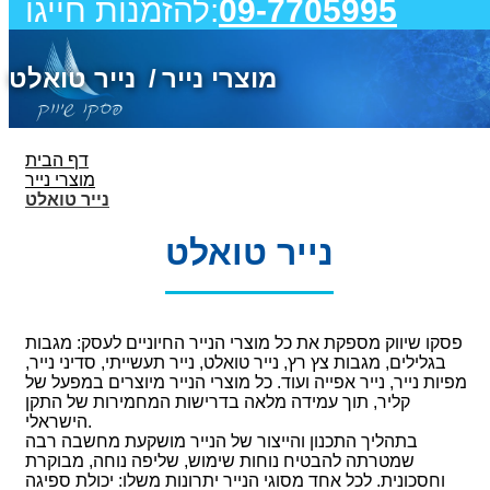
09-7705995
להזמנות חייגו:
מוצרי נייר
נייר טואלט
דף הבית
מוצרי נייר
נייר טואלט
נייר טואלט
פסקו שיווק מספקת את כל מוצרי הנייר החיוניים לעסק: מגבות
בגלילים, מגבות צץ רץ, נייר טואלט, נייר תעשייתי, סדיני נייר,
מפיות נייר, נייר אפייה ועוד. כל מוצרי הנייר מיוצרים במפעל של
קליר, תוך עמידה מלאה בדרישות המחמירות של התקן
הישראלי.
בתהליך התכנון והייצור של הנייר מושקעת מחשבה רבה
שמטרתה להבטיח נוחות שימוש, שליפה נוחה, מבוקרת
וחסכונית. לכל אחד מסוגי הנייר יתרונות משלו: יכולת ספיגה