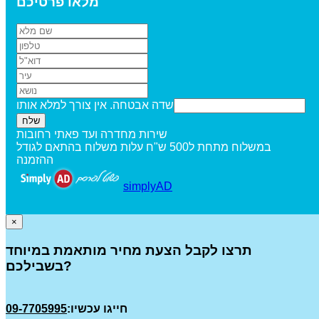
מלאו פרטיכם
שדה אבטחה. אין צורך למלא אותו
שירות מחדרה ועד פאתי רחובות
במשלוח מתחת ל500 ש"ח עלות משלוח בהתאם לגודל
ההזמנה
simplyAD
×
תרצו לקבל הצעת מחיר מותאמת במיוחד
בשבילכם?
חייגו עכשיו:
09-7705995