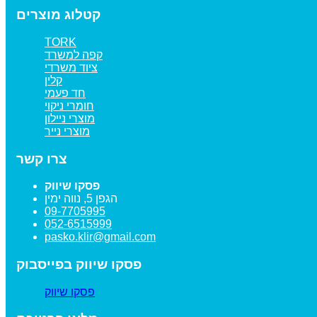
קטלוג מוצרים
TORK
קפה למשרד
ציוד משרדי
קלין
חד פעמי
חומרי ניקוי
מוצרי ניילון
מוצרי נייר
צרו קשר
פסקו שיווק
הגפן 5, נווה ימין
09-7705995
052-6515999
pasko.klir@gmail.com
פסקו שיווק בפייסבוק
‏פסקו שיווק‏