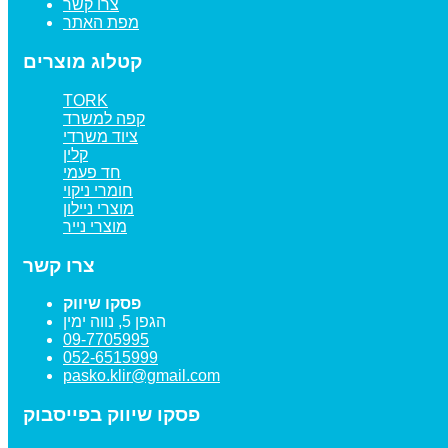
צרו קשר
מפת האתר
קטלוג מוצרים
TORK
קפה למשרד
ציוד משרדי
קלין
חד פעמי
חומרי ניקוי
מוצרי ניילון
מוצרי נייר
צרו קשר
פסקו שיווק
הגפן 5, נווה ימין
09-7705995
052-6515999
pasko.klir@gmail.com
פסקו שיווק בפייסבוק