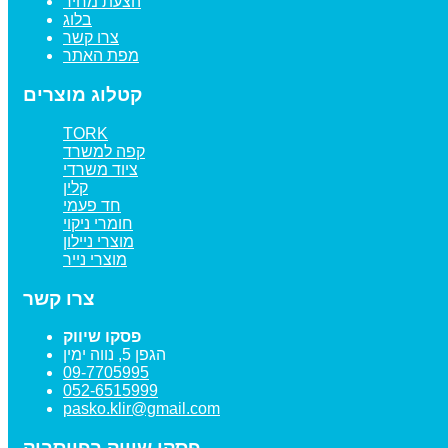
הצעת מחיר
בלוג
צרו קשר
מפת האתר
קטלוג מוצרים
TORK
קפה למשרד
ציוד משרדי
קלין
חד פעמי
חומרי ניקוי
מוצרי ניילון
מוצרי נייר
צרו קשר
פסקו שיווק
הגפן 5, נווה ימין
09-7705995
052-6515999
pasko.klir@gmail.com
פסקו שיווק בפייסבוק