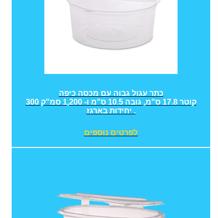
כתר עגול גבוה עם מכסה כיפה
קוטר 17.8 ס"מ, גובה 10.5 ס"מ ו- 1,200 סמ"ק 300
יחידות בארגז .
לפרטים נוספים