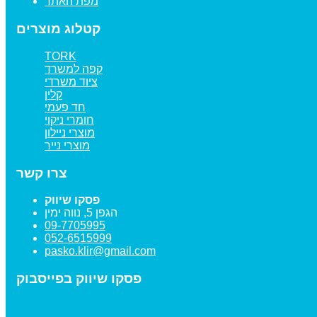
מפת האתר
קטלוג מוצרים
TORK
קפה למשרד
ציוד משרדי
קלין
חד פעמי
חומרי ניקוי
מוצרי ניילון
מוצרי נייר
צרו קשר
פסקו שיווק
הגפן 5, נווה ימין
09-7705995
052-6515999
pasko.klir@gmail.com
פסקו שיווק בפייסבוק