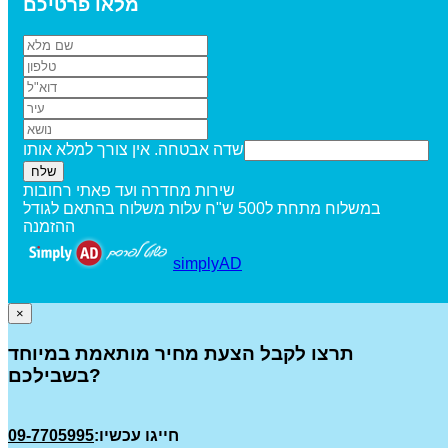
מלאו פרטיכם
שדה אבטחה. אין צורך למלא אותו
שירות מחדרה ועד פאתי רחובות
במשלוח מתחת ל500 ש"ח עלות משלוח בהתאם לגודל
ההזמנה
simplyAD
×
תרצו לקבל הצעת מחיר מותאמת במיוחד
בשבילכם?
חייגו עכשיו:
09-7705995